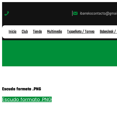
Saltar
al
ibarrekocontacto@gmai
contenido
Inicio
Club
Tienda
Multimedia
Txapelketa / Torneo
Babesleak /
Escudo formato .PNG
Escudo formato .PNG