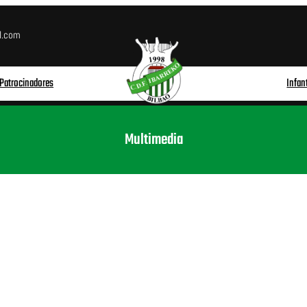
l.com
 Patrocinadores
Infant
Multimedia