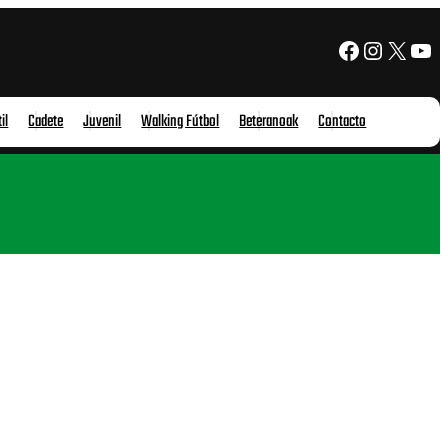
Facebook
Instagram
X
YouTube
il
Cadete
Juvenil
Walking Fútbol
Beteranoak
Contacto