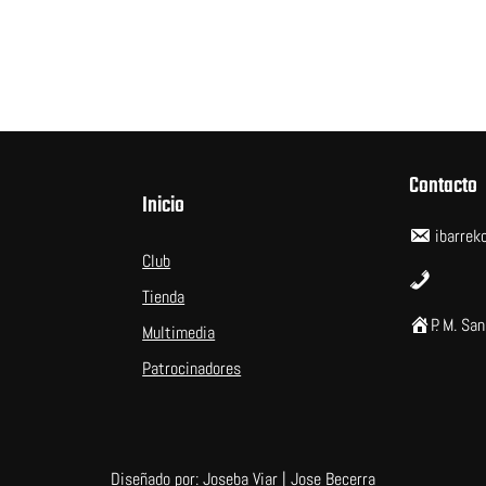
Contacto
Inicio
ibarrek
Club
Tienda
P. M. Sa
Multimedia
Patrocinadores
Diseñado por: Joseba Viar | Jose Becerra